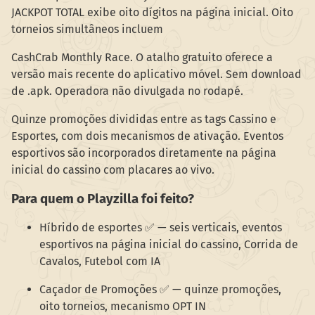
JACKPOT TOTAL exibe oito dígitos na página inicial. Oito
torneios simultâneos incluem
CashCrab Monthly Race. O atalho gratuito oferece a
versão mais recente do aplicativo móvel. Sem download
de .apk. Operadora não divulgada no rodapé.
Quinze promoções divididas entre as tags Cassino e
Esportes, com dois mecanismos de ativação. Eventos
esportivos são incorporados diretamente na página
inicial do cassino com placares ao vivo.
Para quem o Playzilla foi feito?
Híbrido de esportes ✅ — seis verticais, eventos
esportivos na página inicial do cassino, Corrida de
Cavalos, Futebol com IA
Caçador de Promoções ✅ — quinze promoções,
oito torneios, mecanismo OPT IN