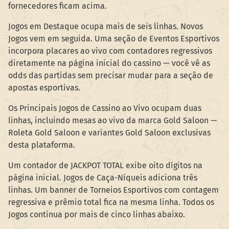
fornecedores ficam acima.
Jogos em Destaque ocupa mais de seis linhas. Novos
Jogos vem em seguida. Uma seção de Eventos Esportivos
incorpora placares ao vivo com contadores regressivos
diretamente na página inicial do cassino — você vê as
odds das partidas sem precisar mudar para a seção de
apostas esportivas.
Os Principais Jogos de Cassino ao Vivo ocupam duas
linhas, incluindo mesas ao vivo da marca Gold Saloon —
Roleta Gold Saloon e variantes Gold Saloon exclusivas
desta plataforma.
Um contador de JACKPOT TOTAL exibe oito dígitos na
página inicial. Jogos de Caça-Níqueis adiciona três
linhas. Um banner de Torneios Esportivos com contagem
regressiva e prêmio total fica na mesma linha. Todos os
Jogos continua por mais de cinco linhas abaixo.