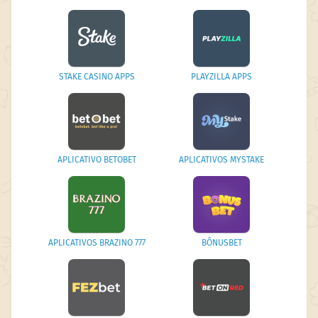
STAKE CASINO APPS
PLAYZILLA APPS
APLICATIVO BETOBET
APLICATIVOS MYSTAKE
APLICATIVOS BRAZINO 777
BÔNUSBET