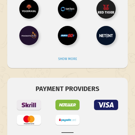
SHOW MORE
PAYMENT PROVIDERS