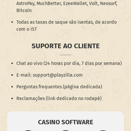
AstroPay, MuchBetter, EzeeWallet, Volt, Neosurf,
Bitcoin
Todas as taxas de saque são isentas, de acordo
com o IST
SUPORTE AO CLIENTE
Chat ao vivo (24 horas por dia, 7 dias por semana)
E-mail: support@playzilla.com
Perguntas frequentes (página dedicada)
Reclamações (link dedicado no rodapé)
CASINO SOFTWARE