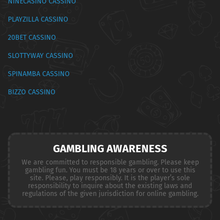
NINECASINO CASSINO
PLAYZILLA CASSINO
20BET CASSINO
SLOTTYWAY CASSINO
SPINAMBA CASSINO
BIZZO CASSINO
GAMBLING AWARENESS
We are committed to responsible gambling. Please keep
gambling fun. You must be 18 years or over to use this
site. Please, play responsibly. It is the player’s sole
responsibility to inquire about the existing laws and
regulations of the given jurisdiction for online gambling.