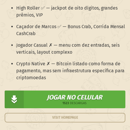
High Roller ✅ — jackpot de oito dígitos, grandes
prêmios, VIP
Caçador de Marcos ✅ — Bonus Crab, Corrida Mensal
CashCrab
Jogador Casual ✗ — menu com dez entradas, seis
verticais, layout complexo
Crypto Native ✗ — Bitcoin listado como forma de
pagamento, mas sem infraestrutura específica para
criptomoedas
JOGAR NO CELULAR
1523
DESCARGAS
VISIT HOMEPAGE