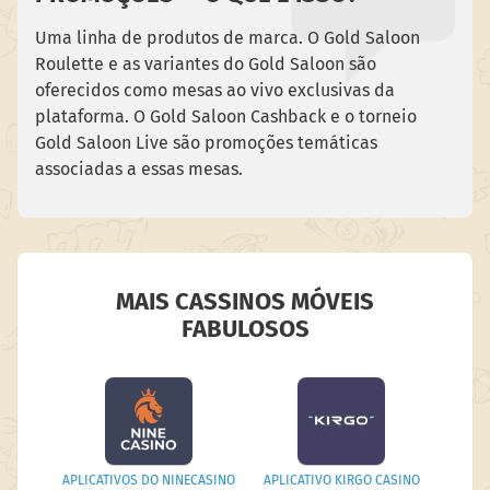
Uma linha de produtos de marca. O Gold Saloon
Roulette e as variantes do Gold Saloon são
oferecidos como mesas ao vivo exclusivas da
plataforma. O Gold Saloon Cashback e o torneio
Gold Saloon Live são promoções temáticas
associadas a essas mesas.
MAIS CASSINOS MÓVEIS
FABULOSOS
APLICATIVOS DO NINECASINO
APLICATIVO KIRGO CASINO