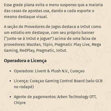
Essa grade plana evita o menu suspenso que a maioria
das casas de apostas usa, dando a cada esporte o
mesmo destaque visual.
A seção de Provedores de Jogos destaca a InOut como
um estúdio em destaque, com seu próprio banner
(“Junte-se à InOut e jogue!”) acima de uma faixa de
provedores: Wazdan, 1Spin, Pragmatic Play Live, Mega
Gaming, RedPlay, Pragmatic, InOut.
Operadora e Licença
Operadora: Livent & Plush N.V., Curaçao
Licença: Curaçao Gaming Control Board (selo GCB
no rodapé)
Agente de pagamentos: Arken Technology OTT,
Chipre