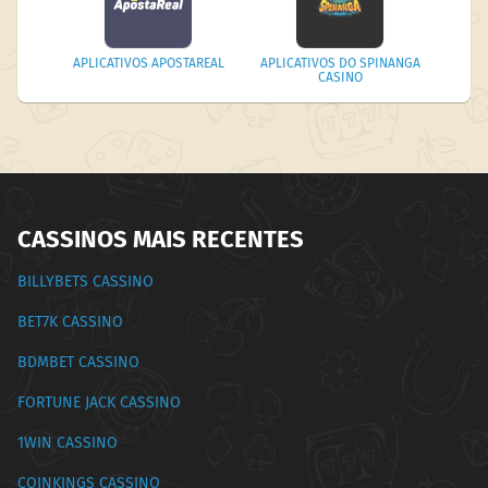
APLICATIVOS APOSTAREAL
APLICATIVOS DO SPINANGA
CASINO
CASSINOS MAIS RECENTES
BILLYBETS CASSINO
BET7K CASSINO
BDMBET CASSINO
FORTUNE JACK CASSINO
1WIN CASSINO
COINKINGS CASSINO