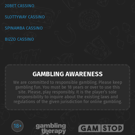
20BET CASSINO
SLOTTYWAY CASSINO
SPINAMBA CASSINO
BIZZO CASSINO
GAMBLING AWARENESS
We are committed to responsible gambling. Please keep
gambling fun. You must be 18 years or over to use this
site. Please, play responsibly. It is the player’s sole
responsibility to inquire about the existing laws and
regulations of the given jurisdiction for online gambling.
18+