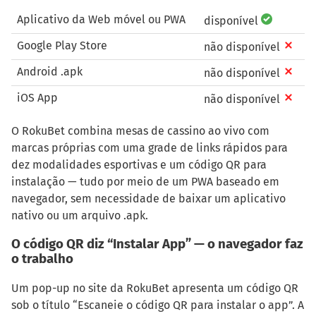
Aplicativo da Web móvel ou PWA
disponível
Google Play Store
não disponível
Android .apk
não disponível
iOS App
não disponível
O RokuBet combina mesas de cassino ao vivo com
marcas próprias com uma grade de links rápidos para
dez modalidades esportivas e um código QR para
instalação — tudo por meio de um PWA baseado em
navegador, sem necessidade de baixar um aplicativo
nativo ou um arquivo .apk.
O código QR diz “Instalar App” — o navegador faz
o trabalho
Um pop-up no site da RokuBet apresenta um código QR
sob o título “Escaneie o código QR para instalar o app”. A