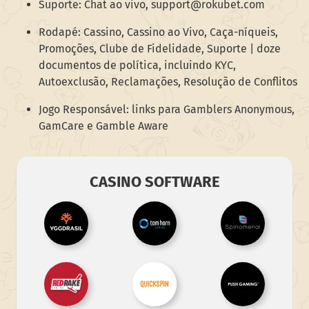
Suporte: Chat ao vivo, support@rokubet.com
Rodapé: Cassino, Cassino ao Vivo, Caça-níqueis,
Promoções, Clube de Fidelidade, Suporte | doze
documentos de política, incluindo KYC,
Autoexclusão, Reclamações, Resolução de Conflitos
Jogo Responsável: links para Gamblers Anonymous,
GamCare e Gamble Aware
CASINO SOFTWARE