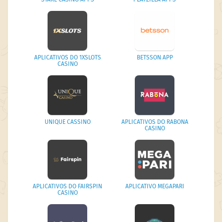
APLICATIVOS DO 1XSLOTS
BETSSON APP
CASINO
UNIQUE CASSINO
APLICATIVOS DO RABONA
CASINO
APLICATIVOS DO FAIRSPIN
APLICATIVO MEGAPARI
CASINO