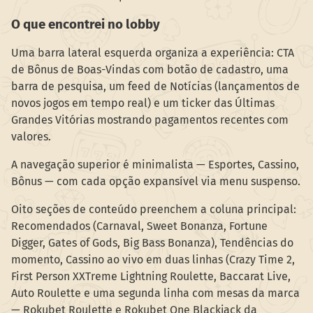
O que encontrei no lobby
Uma barra lateral esquerda organiza a experiência: CTA
de Bônus de Boas-Vindas com botão de cadastro, uma
barra de pesquisa, um feed de Notícias (lançamentos de
novos jogos em tempo real) e um ticker das Últimas
Grandes Vitórias mostrando pagamentos recentes com
valores.
A navegação superior é minimalista — Esportes, Cassino,
Bônus — com cada opção expansível via menu suspenso.
Oito seções de conteúdo preenchem a coluna principal:
Recomendados (Carnaval, Sweet Bonanza, Fortune
Digger, Gates of Gods, Big Bass Bonanza), Tendências do
momento, Cassino ao vivo em duas linhas (Crazy Time 2,
First Person XXTreme Lightning Roulette, Baccarat Live,
Auto Roulette e uma segunda linha com mesas da marca
— Rokubet Roulette e Rokubet One Blackjack da