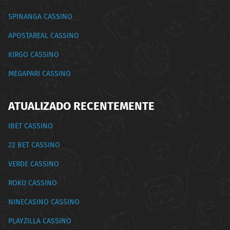
SPINANGA CASSINO
APOSTAREAL CASSINO
KIRGO CASSINO
MEGAPARI CASSINO
ATUALIZADO RECENTEMENTE
IBET CASSINO
22 BET CASSINO
VERDE CASSINO
ROKU CASSINO
NINECASINO CASSINO
PLAYZILLA CASSINO