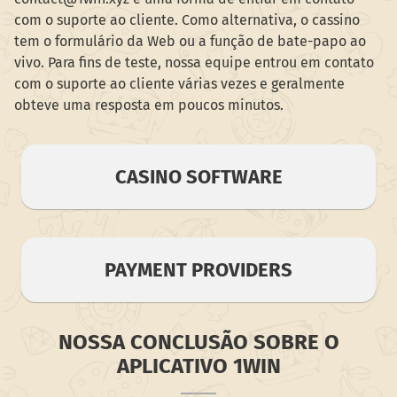
com o suporte ao cliente. Como alternativa, o cassino
tem o formulário da Web ou a função de bate-papo ao
vivo. Para fins de teste, nossa equipe entrou em contato
com o suporte ao cliente várias vezes e geralmente
obteve uma resposta em poucos minutos.
CASINO SOFTWARE
PAYMENT PROVIDERS
NOSSA CONCLUSÃO SOBRE O
APLICATIVO 1WIN