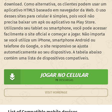
download. Como alternativa, os clientes podem usar um
aplicativo HTML5 baseado em navegador da Web. O uso
desses sites para celular é simples, pois você não
precisa baixar um apk ou aplicativo na Play Store.
Utilizando seu tablet ou smartphone, você pode acessar
facilmente o site oficial e começar a jogar. Não importa
se você utiliza um iPhone, smartphone Android ou
telefone do Google, o site responsivo se ajusta
automaticamente ao seu dispositivo. A tabela abaixo
contém uma lista de dispositivos compatíveis.
JOGAR NO CELULAR
78
DESCARGAS
VISIT HOMEPAGE
List of
Compatible mobile devices