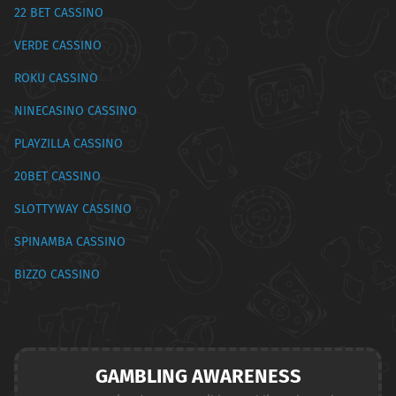
22 BET CASSINO
VERDE CASSINO
ROKU CASSINO
NINECASINO CASSINO
PLAYZILLA CASSINO
20BET CASSINO
SLOTTYWAY CASSINO
SPINAMBA CASSINO
BIZZO CASSINO
GAMBLING AWARENESS