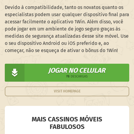
Devido à compatibilidade, tanto os novatos quanto os
especialistas podem usar qualquer dispositivo final para
acessar facilmente o aplicativo 1Win. Além disso, você
pode jogar em um ambiente de jogo seguro graças às
medidas de segurança atualizadas desse site móvel. Use
o seu dispositivo Android ou iOS preferido e, ao
começar, não se esqueça de ativar o bônus do 1Win!
JOGAR NO CELULAR
78
DESCARGAS
VISIT HOMEPAGE
MAIS CASSINOS MÓVEIS
FABULOSOS