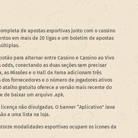
completa de apostas esportivas junto com o cassino
ntos em mais de 20 ligas e um boletim de apostas
últiplas.
botão para alternar entre Cassino e Cassino ao Vivo
s odds, conectando as duas seções sem precisar
a, as Missões e o Hall da Fama adicionam três
dos fornecedores e o número de jogadores ativos
 atalho gratuito oferece a versão mais recente do
e de baixar um arquivo .apk.
licença não divulgadas. O banner “Aplicativo” leva
ão a uma lista na loja.
atorze modalidades esportivas ocupam os ícones da