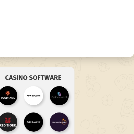
CASINO SOFTWARE