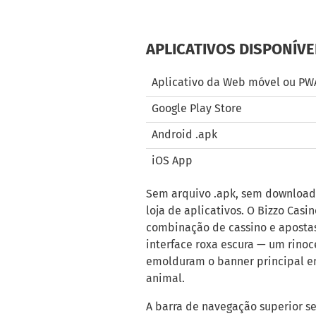
APLICATIVOS DISPONÍVE
Aplicativo da Web móvel ou PW
Google Play Store
Android .apk
iOS App
Sem arquivo .apk, sem download
loja de aplicativos. O Bizzo Cas
combinação de cassino e aposta
interface roxa escura — um rino
emolduram o banner principal 
animal.
A barra de navegação superior se