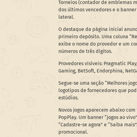
Torneios (contador de emblemas mos
dos últimos vencedores e o banner 
lateral.
O destaque da página inicial anun
primeiro depósito. Uma coluna “R
exibe o nome do provedor e um co
números de três dígitos.
Provedores visíveis: Pragmatic Pla
Gaming, BetSoft, Endorphina, NetG
Segue-se uma seção “Melhores jog
logotipos de fornecedores que pode
estúdios.
Novos jogos aparecem abaixo com t
PopPlay. Um banner “Jogos ao vivo
“Cadastre-se agora” e “Saiba mais”
promocional.