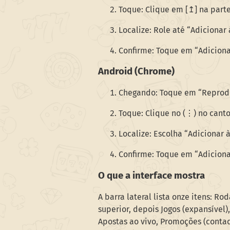
Toque: Clique em [↥] na parte 
Localize: Role até “Adicionar à
Confirme: Toque em “Adicionar
Android (Chrome)
Chegando: Toque em “Reprodu
Toque: Clique no (⋮) no canto
Localize: Escolha “Adicionar à 
Confirme: Toque em “Adicionar
O que a interface mostra
A barra lateral lista onze itens: R
superior, depois Jogos (expansível)
Apostas ao vivo, Promoções (conta