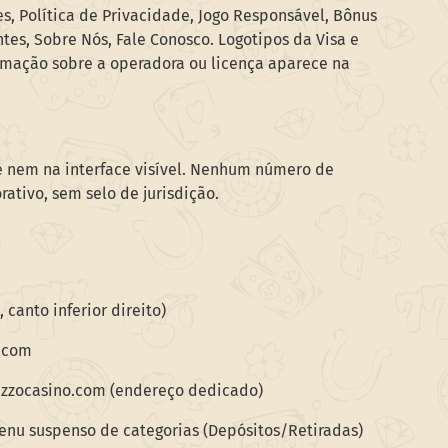
s, Política de Privacidade, Jogo Responsável, Bônus
tes, Sobre Nós, Fale Conosco. Logotipos da Visa e
rmação sobre a operadora ou licença aparece na
 nem na interface visível. Nenhum número de
rativo, sem selo de jurisdição.
 canto inferior direito)
.com
zzocasino.com (endereço dedicado)
nu suspenso de categorias (Depósitos/Retiradas)