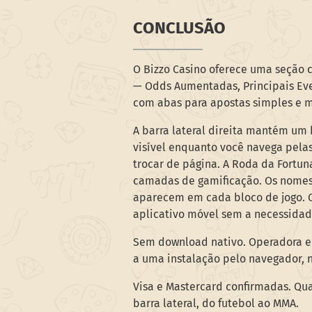
CONCLUSÃO
O Bizzo Casino oferece uma seção 
— Odds Aumentadas, Principais Eve
com abas para apostas simples e m
A barra lateral direita mantém um 
visível enquanto você navega pela
trocar de página. A Roda da Fortun
camadas de gamificação. Os nomes 
aparecem em cada bloco de jogo. O
aplicativo móvel sem a necessidad
Sem download nativo. Operadora e 
a uma instalação pelo navegador, n
Visa e Mastercard confirmadas. Qu
barra lateral, do futebol ao MMA.