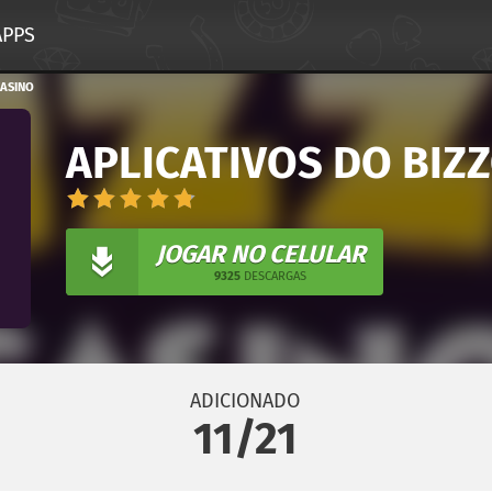
APPS
CASINO
APLICATIVOS DO BIZ
JOGAR NO CELULAR
9325
DESCARGAS
ADICIONADO
11/21