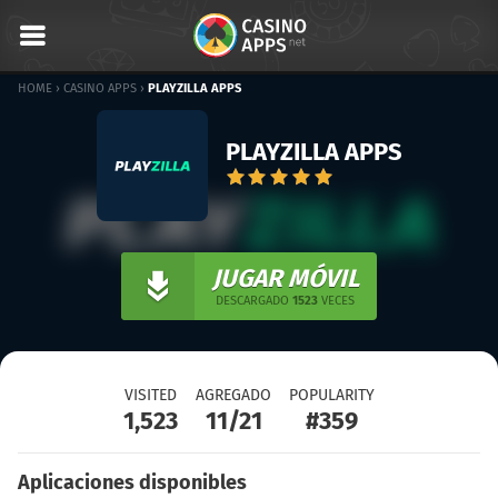
HOME
›
CASINO APPS
›
PLAYZILLA APPS
PLAYZILLA APPS
JUGAR MÓVIL
DESCARGADO
1523
VECES
VISITED
AGREGADO
POPULARITY
1,523
11/21
#359
Aplicaciones disponibles