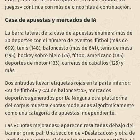
juegos» continúa con más de cinco filas a continuación.
Casa de apuestas y mercados de IA
La barra lateral de la casa de apuestas enumera más de
30 deportes con el número de eventos: fútbol (más de
699), tenis (148), baloncesto (más de 641), tenis de mesa
(195), hockey sobre hielo (75), fútbol americano (185),
deportes de motor (133), carreras de caballos (125) y
más.
Dos entradas llevan etiquetas rojas en la parte inferior:
«AI de fútbol» y «AI de baloncesto», mercados
deportivos generados por IA. Ninguna otra plataforma
del corpus muestra cuotas modeladas algorítmicamente
como una categoría de apuestas independiente.
Las «Cuotas mejoradas» aparecen resaltadas debajo del
banner principal. Una sección de «Destacados» y otra de