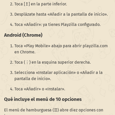
Toca [↥] en la parte inferior.
Desplázate hasta «Añadir a la pantalla de inicio».
Toca «Añadir»: ya tienes Playzilla configurado.
Android (Chrome)
Toca «Play Mobile» abajo para abrir playzilla.com
en Chrome.
Toca (⋮) en la esquina superior derecha.
Selecciona «Instalar aplicación» o «Añadir a la
pantalla de inicio».
Toca «Añadir» o «Instalar».
Qué incluye el menú de 10 opciones
El menú de hamburguesa (☰) abre diez opciones con