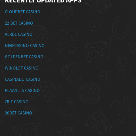
RECENTLY UPDATED APPS
CLOUDBET CASINO
22 BET CASINO
VERDE CASINO
NINECASINO CASINO
GOLDENBET CASINO
WINOLOT CASINO
CASINADO CASINO
PLAYZILLA CASINO
7BIT CASINO
20BET CASINO