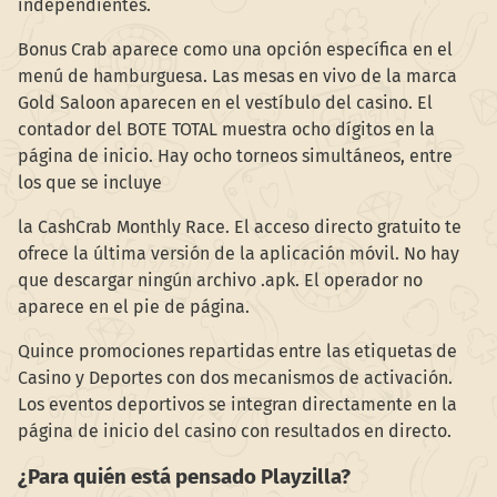
independientes.
Bonus Crab aparece como una opción específica en el
menú de hamburguesa. Las mesas en vivo de la marca
Gold Saloon aparecen en el vestíbulo del casino. El
contador del BOTE TOTAL muestra ocho dígitos en la
página de inicio. Hay ocho torneos simultáneos, entre
los que se incluye
la CashCrab Monthly Race. El acceso directo gratuito te
ofrece la última versión de la aplicación móvil. No hay
que descargar ningún archivo .apk. El operador no
aparece en el pie de página.
Quince promociones repartidas entre las etiquetas de
Casino y Deportes con dos mecanismos de activación.
Los eventos deportivos se integran directamente en la
página de inicio del casino con resultados en directo.
¿Para quién está pensado Playzilla?