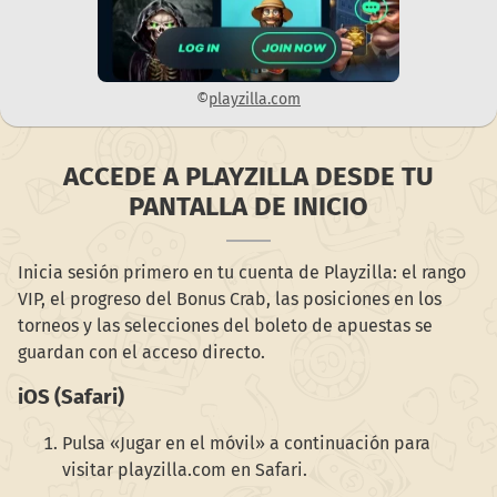
©
playzilla.com
ACCEDE A PLAYZILLA DESDE TU
PANTALLA DE INICIO
Inicia sesión primero en tu cuenta de Playzilla: el rango
VIP, el progreso del Bonus Crab, las posiciones en los
torneos y las selecciones del boleto de apuestas se
guardan con el acceso directo.
iOS (Safari)
Pulsa «Jugar en el móvil» a continuación para
visitar playzilla.com en Safari.