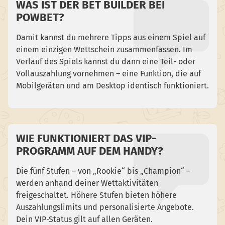
WAS IST DER BET BUILDER BEI
POWBET?
Damit kannst du mehrere Tipps aus einem Spiel auf
einem einzigen Wettschein zusammenfassen. Im
Verlauf des Spiels kannst du dann eine Teil- oder
Vollauszahlung vornehmen – eine Funktion, die auf
Mobilgeräten und am Desktop identisch funktioniert.
WIE FUNKTIONIERT DAS VIP-
PROGRAMM AUF DEM HANDY?
Die fünf Stufen – von „Rookie“ bis „Champion“ –
werden anhand deiner Wettaktivitäten
freigeschaltet. Höhere Stufen bieten höhere
Auszahlungslimits und personalisierte Angebote.
Dein VIP-Status gilt auf allen Geräten.