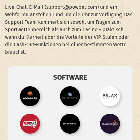
Live-Chat, E-Mail (support@powbet.com) und ein
Webformular stehen rund um die Uhr zur Verfügung. Das
Support-Team kümmert sich sowohl um Fragen zum
Sportwettenbereich als auch zum Casino – praktisch,
wenn du Klarheit über die Vorteile der VIP-Stufen oder
die Cash-Out-Funktionen bei einer bestimmten Wette
brauchst.
SOFTWARE