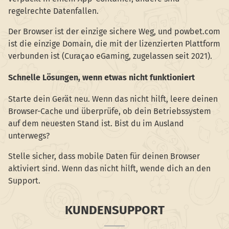
regelrechte Datenfallen.
Der Browser ist der einzige sichere Weg, und powbet.com
ist die einzige Domain, die mit der lizenzierten Plattform
verbunden ist (Curaçao eGaming, zugelassen seit 2021).
Schnelle Lösungen, wenn etwas nicht funktioniert
Starte dein Gerät neu. Wenn das nicht hilft, leere deinen
Browser-Cache und überprüfe, ob dein Betriebssystem
auf dem neuesten Stand ist. Bist du im Ausland
unterwegs?
Stelle sicher, dass mobile Daten für deinen Browser
aktiviert sind. Wenn das nicht hilft, wende dich an den
Support.
KUNDENSUPPORT