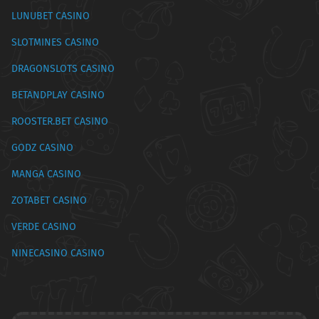
LUNUBET CASINO
SLOTMINES CASINO
DRAGONSLOTS CASINO
BETANDPLAY CASINO
ROOSTER.BET CASINO
GODZ CASINO
MANGA CASINO
ZOTABET CASINO
VERDE CASINO
NINECASINO CASINO