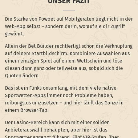
UNSER FAZIT
Die Stärke von Powbet auf Mobilgeräten liegt nicht in der
Web-App selbst – sondern darin, worauf sie dir Zugriff
gewährt.
Allein der Bet Builder rechtfertigt schon die Verknüpfung
auf deinem Startbildschirm: Kombiniere Auswahlen aus
einem einzigen Spiel auf einem Wettschein und löse
diesen dann ganz oder teilweise aus, sobald sich die
Quoten ändern.
Das ist ein Funktionsumfang, mit dem viele native
Sportwetten-Apps immer noch Probleme haben,
reibungslos umzusetzen – und hier läuft das Ganze in
einem Browser-Tab.
Der Casino-Bereich kann sich mit einer soliden
Anbieterauswahl behaupten, aber hier ist das
Sportwettenangebot führend. Fünf VIP-Stufen, über