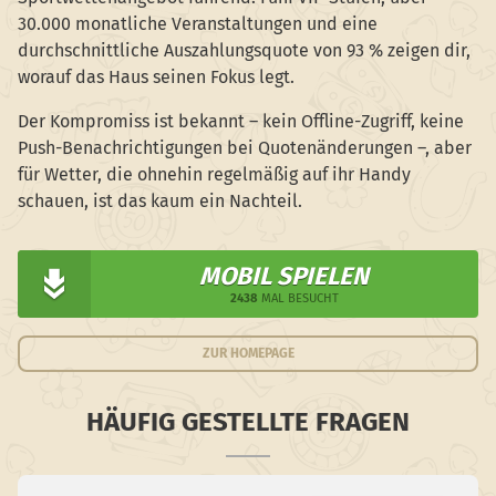
30.000 monatliche Veranstaltungen und eine
durchschnittliche Auszahlungsquote von 93 % zeigen dir,
worauf das Haus seinen Fokus legt.
Der Kompromiss ist bekannt – kein Offline-Zugriff, keine
Push-Benachrichtigungen bei Quotenänderungen –, aber
für Wetter, die ohnehin regelmäßig auf ihr Handy
schauen, ist das kaum ein Nachteil.
MOBIL SPIELEN
2438
MAL BESUCHT
ZUR HOMEPAGE
HÄUFIG GESTELLTE FRAGEN