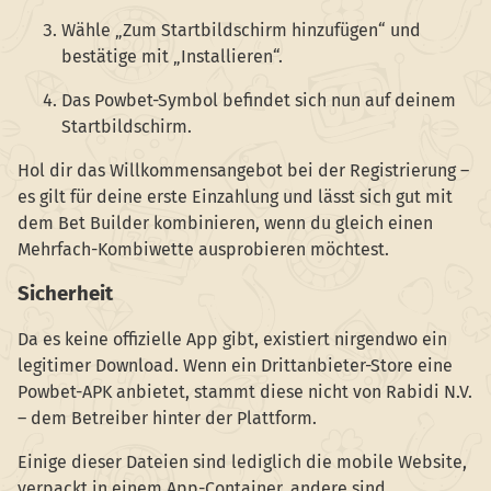
Wähle „Zum Startbildschirm hinzufügen“ und
bestätige mit „Installieren“.
Das Powbet-Symbol befindet sich nun auf deinem
Startbildschirm.
Hol dir das Willkommensangebot bei der Registrierung –
es gilt für deine erste Einzahlung und lässt sich gut mit
dem Bet Builder kombinieren, wenn du gleich einen
Mehrfach-Kombiwette ausprobieren möchtest.
Sicherheit
Da es keine offizielle App gibt, existiert nirgendwo ein
legitimer Download. Wenn ein Drittanbieter-Store eine
Powbet-APK anbietet, stammt diese nicht von Rabidi N.V.
– dem Betreiber hinter der Plattform.
Einige dieser Dateien sind lediglich die mobile Website,
verpackt in einem App-Container, andere sind