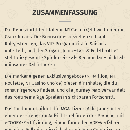
ZUSAMMENFASSUNG
Die Rennsport-Identität von N1 Casino geht weit über die
Grafik hinaus. Die Bonuscodes beziehen sich auf
Rallyestrecken, das VIP-Programm ist in Saisons
unterteilt, und der Slogan „Jump-start & Full-throttle“
stellt die gesamte Spielerreise als Rennen dar – nicht als
mühsames Dahintuckern.
Die markeneigenen Exklusivangebote (N1 Million, N1
Roulette, N1 Casino Choice) bieten dir Inhalte, die du
sonst nirgendwo findest, und die Journey Map verwandelt
das routinemäßige Spielen in sichtbaren Fortschritt.
Das Fundament bildet die MGA-Lizenz. Acht Jahre unter
einer der strengsten Aufsichtsbehörden der Branche, mit
eCOGRA-Zertifizierung, einem formellen ADR-Verfahren
und einer Fußzeile, die sich eher wie eine Compliance-