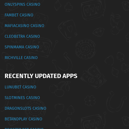
ONLYSPINS CASINO
FAMBET CASINO
MAFIACASINO CASINO
CLEOBETRA CASINO
SPINMAMA CASINO
RICHVILLE CASINO
RECENTLY UPDATED APPS
LUNUBET CASINO
SLOTMINES CASINO
DRAGONSLOTS CASINO
BETANDPLAY CASINO