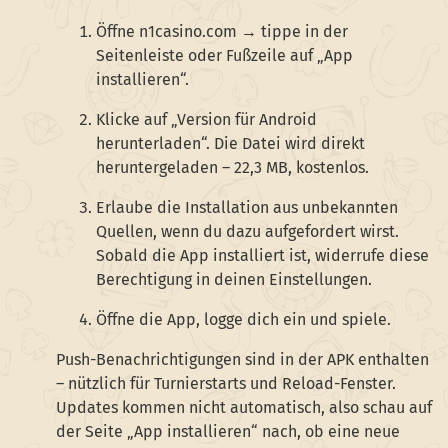
Öffne n1casino.com → tippe in der
Seitenleiste oder Fußzeile auf „App
installieren“.
Klicke auf „Version für Android
herunterladen“. Die Datei wird direkt
heruntergeladen – 22,3 MB, kostenlos.
Erlaube die Installation aus unbekannten
Quellen, wenn du dazu aufgefordert wirst.
Sobald die App installiert ist, widerrufe diese
Berechtigung in deinen Einstellungen.
Öffne die App, logge dich ein und spiele.
Push-Benachrichtigungen sind in der APK enthalten
– nützlich für Turnierstarts und Reload-Fenster.
Updates kommen nicht automatisch, also schau auf
der Seite „App installieren“ nach, ob eine neue