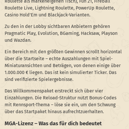
Roulette als markeneigenen Tisch), Fun 21, Fireball
Roulette Live, Lightning Roulette, PowerUp Roulette,
Casino Hold’Em und Blackjack-Varianten.
Zu den in der Lobby sichtbaren Anbietern gehören
Pragmatic Play, Evolution, BGaming, Hacksaw, Playson
und Wazdan.
Ein Bereich mit den größten Gewinnen scrollt horizontal
über die Startseite – echte Auszahlungen mit Spiel-
Miniaturansichten und Beträgen, von denen einige über
1.000.000 € liegen. Das ist kein simulierter Ticker. Das
sind verifizierte Spielergebnisse.
Das Willkommenspaket erstreckt sich über vier
Einzahlungen. Die Reload-Struktur nutzt Bonus-Codes
mit Rennsport-Thema – löse sie ein, um den Schwung
über das Startpaket hinaus aufrechtzuerhalten.
MGA-Lizenz – Was das für dich bedeutet