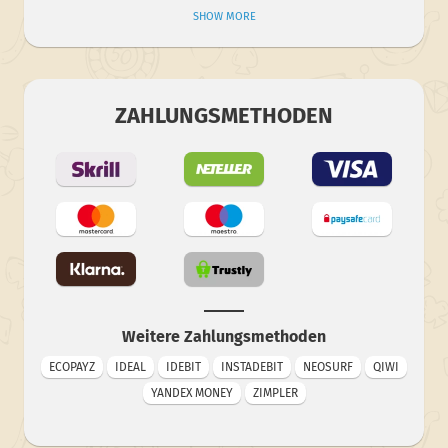
SHOW MORE
ZAHLUNGSMETHODEN
Weitere Zahlungsmethoden
ECOPAYZ
IDEAL
IDEBIT
INSTADEBIT
NEOSURF
QIWI
YANDEX MONEY
ZIMPLER