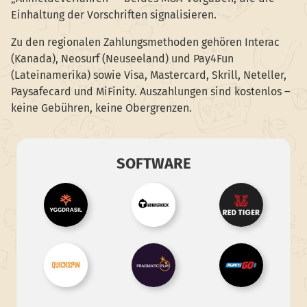
Einhaltung der Vorschriften signalisieren.
Zu den regionalen Zahlungsmethoden gehören Interac
(Kanada), Neosurf (Neuseeland) und Pay4Fun
(Lateinamerika) sowie Visa, Mastercard, Skrill, Neteller,
Paysafecard und MiFinity. Auszahlungen sind kostenlos –
keine Gebühren, keine Obergrenzen.
SOFTWARE