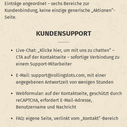
Einträge angeordnet – sechs Bereiche zur
Kundenbindung, keine einzige generische „Aktionen“-
Seite.
KUNDENSUPPORT
Live-Chat: „Klicke hier, um mit uns zu chatten“ –
CTA auf der Kontaktseite – sofortige Verbindung zu
einem Support-Mitarbeiter
E-Mail: support@rollingslots.com, mit einer
angegebenen Antwortzeit von wenigen Stunden
Webformular: auf der Kontaktseite, geschützt durch
reCAPTCHA, erfordert E-Mail-Adresse,
Benutzername und Nachricht
FAQ: eigene Seite, verlinkt vom „Kontakt“-Bereich