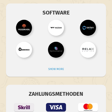
SOFTWARE
SHOW MORE
ZAHLUNGSMETHODEN