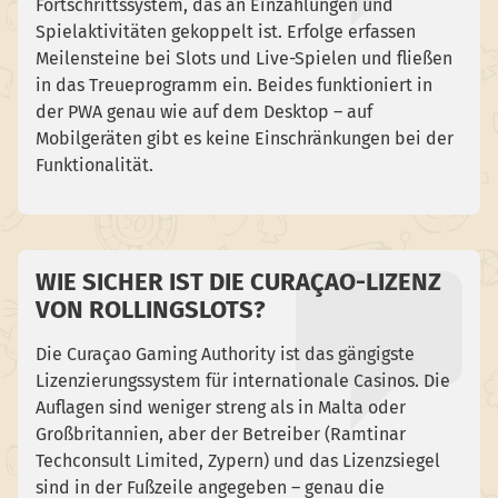
Fortschrittssystem, das an Einzahlungen und
Spielaktivitäten gekoppelt ist. Erfolge erfassen
Meilensteine bei Slots und Live-Spielen und fließen
in das Treueprogramm ein. Beides funktioniert in
der PWA genau wie auf dem Desktop – auf
Mobilgeräten gibt es keine Einschränkungen bei der
Funktionalität.
WIE SICHER IST DIE CURAÇAO-LIZENZ
VON ROLLINGSLOTS?
Die Curaçao Gaming Authority ist das gängigste
Lizenzierungssystem für internationale Casinos. Die
Auflagen sind weniger streng als in Malta oder
Großbritannien, aber der Betreiber (Ramtinar
Techconsult Limited, Zypern) und das Lizenzsiegel
sind in der Fußzeile angegeben – genau die