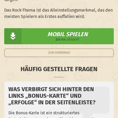
Das Rock-Thema ist das Alleinstellungsmerkmal, das den
meisten Spielern als Erstes auffallen wird.
MOBIL SPIELEN
233
MAL BESUCHT
ZUR HOMEPAGE
HÄUFIG GESTELLTE FRAGEN
WAS VERBIRGT SICH HINTER DEN
LINKS „BONUS-KARTE“ UND
„ERFOLGE“ IN DER SEITENLEISTE?
Die Bonus-Karte ist ein strukturiertes