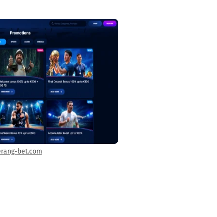
rang-bet.com