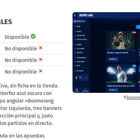
BLES
Disponible
No disponible
No disponible
No disponible
iva, sin ficha en la tienda.
terfaz azul oscuro con
©
boome
tipo angular «Boomerang
ior izquierda, tres banners
cción principal y, justo
los partidos en directo.
ada en las apuestas