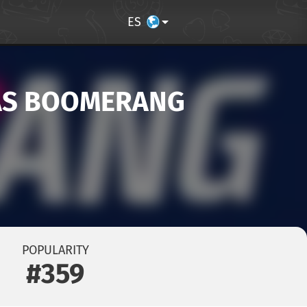
ES
TAS BOOMERANG
POPULARITY
#359