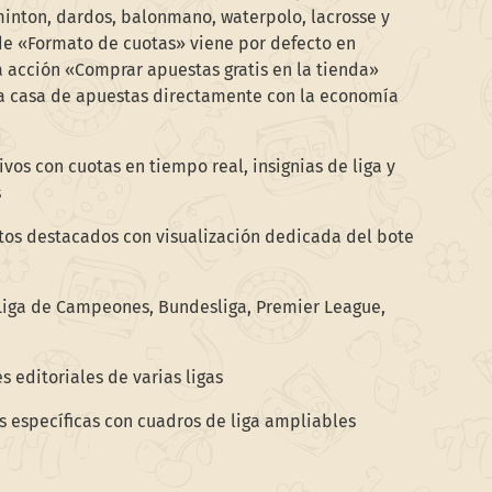
inton, dardos, balonmano, waterpolo, lacrosse y
de «Formato de cuotas» viene por defecto en
 acción «Comprar apuestas gratis en la tienda»
o la casa de apuestas directamente con la economía
tivos con cuotas en tiempo real, insignias de liga y
s
ntos destacados con visualización dedicada del bote
a (Liga de Campeones, Bundesliga, Premier League,
es editoriales de varias ligas
es específicas con cuadros de liga ampliables