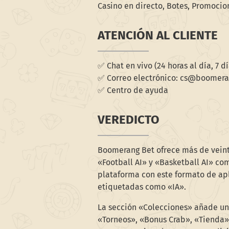
Casino en directo, Botes, Promocion
ATENCIÓN AL CLIENTE
✅ Chat en vivo (24 horas al día, 7 d
✅ Correo electrónico: cs@boomer
✅ Centro de ayuda
VEREDICTO
Boomerang Bet ofrece más de veinti
«Football AI» y «Basketball AI» com
plataforma con este formato de ap
etiquetadas como «IA».
La sección «Colecciones» añade una
«Torneos», «Bonus Crab», «Tienda» 