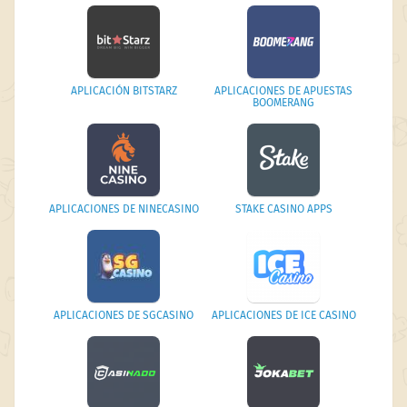
APLICACIÓN BITSTARZ
APLICACIONES DE APUESTAS
BOOMERANG
APLICACIONES DE NINECASINO
STAKE CASINO APPS
APLICACIONES DE SGCASINO
APLICACIONES DE ICE CASINO