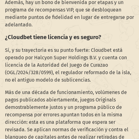
Además, hay un bono de bienvenida por etapas y un
programa de recompensas VIP, que se desbloquean
mediante puntos de fidelidad en lugar de entregarse por
adelantado.
¿Cloudbet tiene licencia y es seguro?
Sí, y su trayectoria es su punto fuerte: Cloudbet está
operado por Halcyon Super Holdings B.V. y cuenta con
licencia de la Autoridad del Juego de Curazao
(OGL/2024/328/0599), el regulador reformado de la isla,
no el antiguo modelo de sublicencias.
Más de una década de funcionamiento, volúmenes de
pagos publicados abiertamente, juegos Originals
demostrablemente justos y un programa público de
recompensa por errores apuntan todos en la misma
dirección: esta es una plataforma que espera ser
revisada. Se aplican normas de verificación y contra el
blanqueo de capitales antes de realizar retiradas de