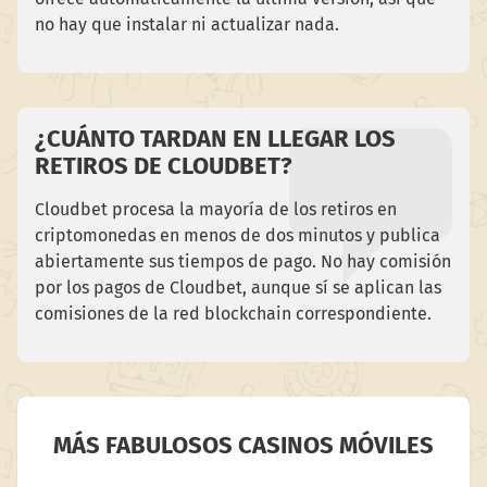
no hay que instalar ni actualizar nada.
¿CUÁNTO TARDAN EN LLEGAR LOS
RETIROS DE CLOUDBET?
Cloudbet procesa la mayoría de los retiros en
criptomonedas en menos de dos minutos y publica
abiertamente sus tiempos de pago. No hay comisión
por los pagos de Cloudbet, aunque sí se aplican las
comisiones de la red blockchain correspondiente.
MÁS FABULOSOS CASINOS MÓVILES