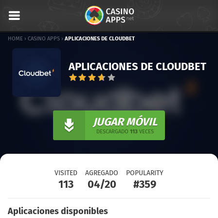
HOME
›
CASINO APPS
›
APLICACIONES DE CLOUDBET
APLICACIONES DE CLOUDBET
JUGAR MÓVIL
DESCARGADO
113
VECES
VISITED
AGREGADO
POPULARITY
113
04/20
#359
Aplicaciones disponibles