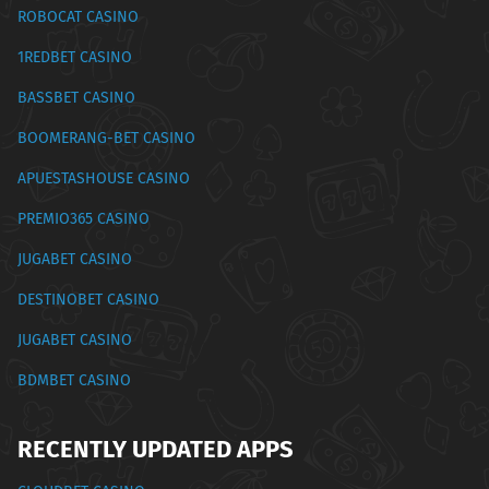
ROBOCAT CASINO
1REDBET CASINO
BASSBET CASINO
BOOMERANG-BET CASINO
APUESTASHOUSE CASINO
PREMIO365 CASINO
JUGABET CASINO
DESTINOBET CASINO
JUGABET CASINO
BDMBET CASINO
RECENTLY UPDATED APPS