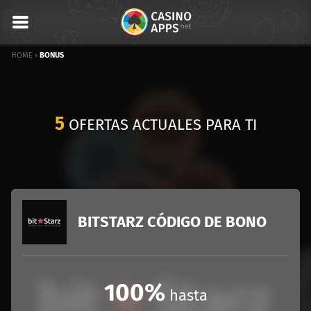
HOME
›
BONUS
5
OFERTAS ACTUALES PARA TI
BITSTARZ CÓDIGO DE BONO
100%
hasta