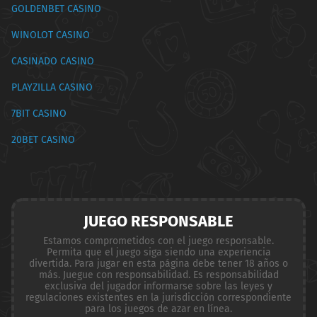
GOLDENBET CASINO
WINOLOT CASINO
CASINADO CASINO
PLAYZILLA CASINO
7BIT CASINO
20BET CASINO
JUEGO RESPONSABLE
Estamos comprometidos con el juego responsable.
Permita que el juego siga siendo una experiencia
divertida. Para jugar en esta página debe tener 18 años o
más. Juegue con responsabilidad. Es responsabilidad
exclusiva del jugador informarse sobre las leyes y
regulaciones existentes en la jurisdicción correspondiente
para los juegos de azar en línea.