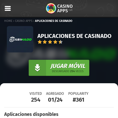
HOME
›
CASINO APPS
›
APLICACIONES DE CASINADO
APLICACIONES DE CASINADO
JUGAR MÓVIL
DESCARGADO
254
VECES
VISITED
AGREGADO
POPULARITY
254
01/24
#361
Aplicaciones disponibles