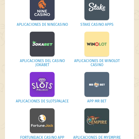
APLICACIONES DE NINECASINO
STAKE CASINO APPS
APLICACIONES DEL CASINO
APLICACIONES DE WINOLOT
JOKABET
CASINO
APLICACIONES DE SLOTSPALACE
APP MR BET
FORTUNEJACK CASINO APP
APLICACIONES DE MYEMPIRE