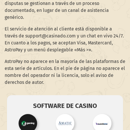
disputas se gestionan a través de un proceso
documentado, en lugar de un canal de asistencia
genérico.
El servicio de atención al cliente está disponible a
través de support@casinado.com y un chat en vivo 24/7.
En cuanto a los pagos, se aceptan Visa, Mastercard,
AstroPay y un menú desplegable «Más >».
AstroPay no aparece en la mayoría de las plataformas de
esta serie de artículos. En el pie de página no aparece el
nombre del operador ni la licencia, solo el aviso de
derechos de autor.
SOFTWARE DE CASINO