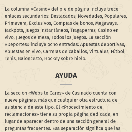
La columna «Casino» del pie de página incluye trece
enlaces secundarios: Destacados, Novedades, Populares,
Primavera, Exclusivos, Compras de bonos, Megaways,
Jackpots, Juegos instantáneos, Tragaperras, Casino en
vivo, Juegos de mesa, Todos los juegos. La sección
«Deportes» incluye ocho entradas: Apuestas deportivas,
Apuestas en vivo, Carreras de caballos, Virtuales, Fútbol,
Tenis, Baloncesto, Hockey sobre hielo.
AYUDA
La sección «Website Cares» de Casinado cuenta con
nueve páginas, más que cualquier otra estructura de
asistencia de este tipo. El «Procedimiento de
reclamaciones» tiene su propia página dedicada, en
lugar de aparecer dentro de una sección general de
preguntas frecuentes. Esa separación significa que las