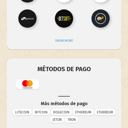
SHOW MORE
MÉTODOS DE PAGO
Más métodos de pago
LITECOIN
BITCOIN
DOGECOIN
ETHEREUM
ETHEREUM
JETON
TRON