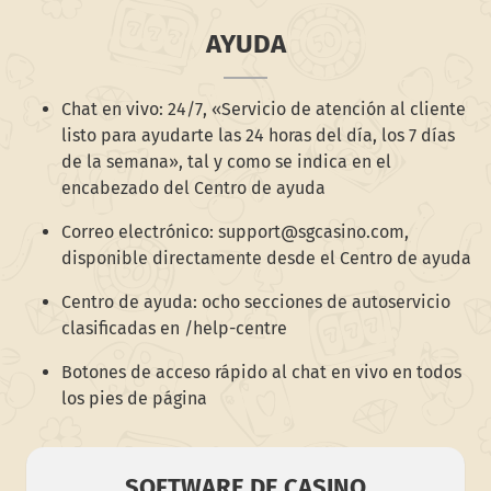
AYUDA
Chat en vivo: 24/7, «Servicio de atención al cliente
listo para ayudarte las 24 horas del día, los 7 días
de la semana», tal y como se indica en el
encabezado del Centro de ayuda
Correo electrónico: support@sgcasino.com,
disponible directamente desde el Centro de ayuda
Centro de ayuda: ocho secciones de autoservicio
clasificadas en /help-centre
Botones de acceso rápido al chat en vivo en todos
los pies de página
SOFTWARE DE CASINO