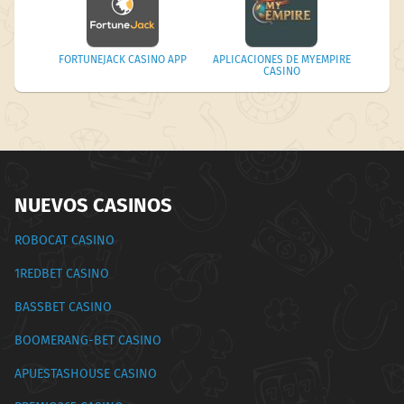
FORTUNEJACK CASINO APP
APLICACIONES DE MYEMPIRE
CASINO
NUEVOS CASINOS
ROBOCAT CASINO
1REDBET CASINO
BASSBET CASINO
BOOMERANG-BET CASINO
APUESTASHOUSE CASINO