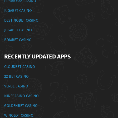
PREMIO365 CASINO
JUGABET CASINO
DESTINOBET CASINO
JUGABET CASINO
BDMBET CASINO
RECENTLY UPDATED APPS
CLOUDBET CASINO
22 BET CASINO
VERDE CASINO
NINECASINO CASINO
GOLDENBET CASINO
WINOLOT CASINO