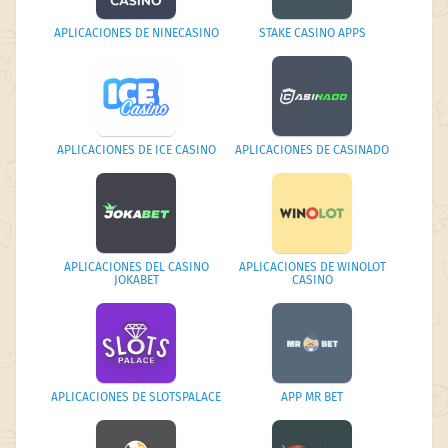
APLICACIONES DE NINECASINO
STAKE CASINO APPS
APLICACIONES DE ICE CASINO
APLICACIONES DE CASINADO
APLICACIONES DEL CASINO
APLICACIONES DE WINOLOT
JOKABET
CASINO
APLICACIONES DE SLOTSPALACE
APP MR BET