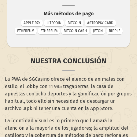
Más métodos de pago
APPLE PAY
LITECOIN
BITCOIN
ASTROPAY CARD
ETHEREUM
ETHEREUM
BITCOIN CASH
JETON
RIPPLE
NUESTRA CONCLUSIÓN
La PWA de SGCasino ofrece el elenco de animales con
estilo, el lobby con 11 985 tragaperras, la casa de
apuestas con ocho deportes y la gamificación por grupos
habitual, todo ello sin necesidad de descargar un
archivo .apk ni tener una cuenta en la App Store.
La identidad visual es lo primero que llamará la
atención a la mayoría de los jugadores; la amplitud del
catálogo y la cobertura de métodos de pago regionales