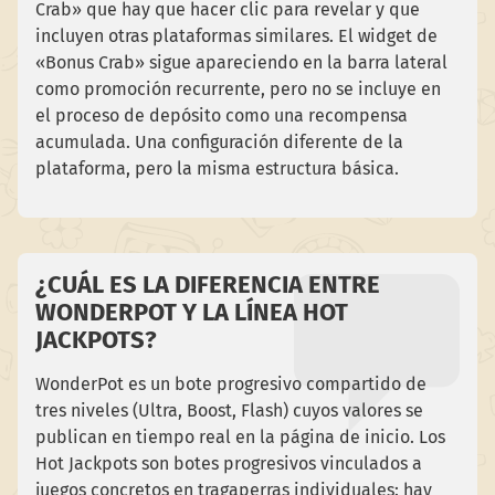
Crab» que hay que hacer clic para revelar y que
incluyen otras plataformas similares. El widget de
«Bonus Crab» sigue apareciendo en la barra lateral
como promoción recurrente, pero no se incluye en
el proceso de depósito como una recompensa
acumulada. Una configuración diferente de la
plataforma, pero la misma estructura básica.
¿CUÁL ES LA DIFERENCIA ENTRE
WONDERPOT Y LA LÍNEA HOT
JACKPOTS?
WonderPot es un bote progresivo compartido de
tres niveles (Ultra, Boost, Flash) cuyos valores se
publican en tiempo real en la página de inicio. Los
Hot Jackpots son botes progresivos vinculados a
juegos concretos en tragaperras individuales: hay