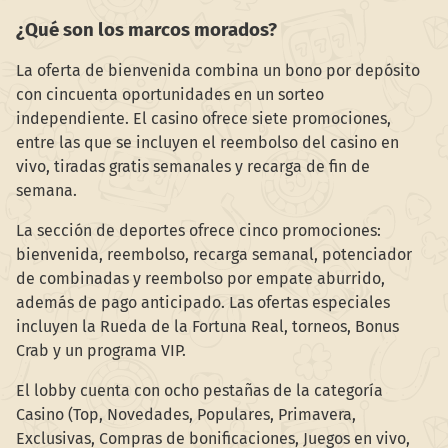
¿Qué son los marcos morados?
La oferta de bienvenida combina un bono por depósito
con cincuenta oportunidades en un sorteo
independiente. El casino ofrece siete promociones,
entre las que se incluyen el reembolso del casino en
vivo, tiradas gratis semanales y recarga de fin de
semana.
La sección de deportes ofrece cinco promociones:
bienvenida, reembolso, recarga semanal, potenciador
de combinadas y reembolso por empate aburrido,
además de pago anticipado. Las ofertas especiales
incluyen la Rueda de la Fortuna Real, torneos, Bonus
Crab y un programa VIP.
El lobby cuenta con ocho pestañas de la categoría
Casino (Top, Novedades, Populares, Primavera,
Exclusivas, Compras de bonificaciones, Juegos en vivo,