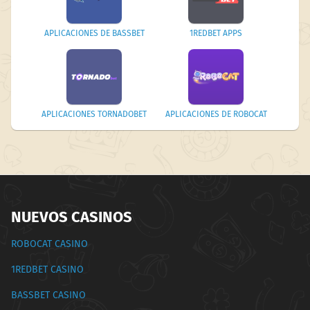
APLICACIONES DE BASSBET
1REDBET APPS
APLICACIONES TORNADOBET
APLICACIONES DE ROBOCAT
NUEVOS CASINOS
ROBOCAT CASINO
1REDBET CASINO
BASSBET CASINO