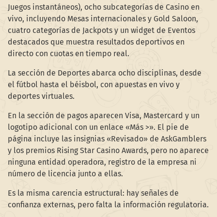
Juegos instantáneos), ocho subcategorías de Casino en
vivo, incluyendo Mesas internacionales y Gold Saloon,
cuatro categorías de Jackpots y un widget de Eventos
destacados que muestra resultados deportivos en
directo con cuotas en tiempo real.
La sección de Deportes abarca ocho disciplinas, desde
el fútbol hasta el béisbol, con apuestas en vivo y
deportes virtuales.
En la sección de pagos aparecen Visa, Mastercard y un
logotipo adicional con un enlace «Más >». El pie de
página incluye las insignias «Revisado» de AskGamblers
y los premios Rising Star Casino Awards, pero no aparece
ninguna entidad operadora, registro de la empresa ni
número de licencia junto a ellas.
Es la misma carencia estructural: hay señales de
confianza externas, pero falta la información regulatoria.