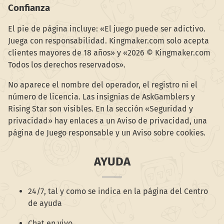
Confianza
El pie de página incluye: «El juego puede ser adictivo.
Juega con responsabilidad. Kingmaker.com solo acepta
clientes mayores de 18 años» y «2026 © Kingmaker.com
Todos los derechos reservados».
No aparece el nombre del operador, el registro ni el
número de licencia. Las insignias de AskGamblers y
Rising Star son visibles. En la sección «Seguridad y
privacidad» hay enlaces a un Aviso de privacidad, una
página de Juego responsable y un Aviso sobre cookies.
AYUDA
24/7, tal y como se indica en la página del Centro
de ayuda
Chat en vivo