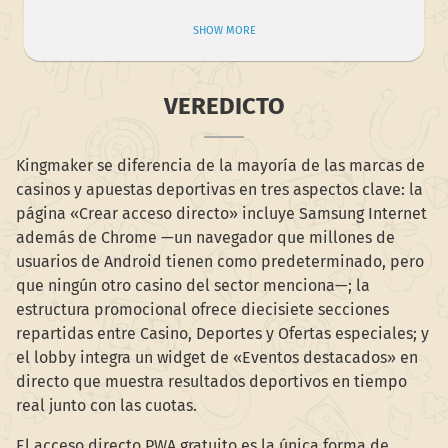
SHOW MORE
VEREDICTO
Kingmaker se diferencia de la mayoría de las marcas de
casinos y apuestas deportivas en tres aspectos clave: la
página «Crear acceso directo» incluye Samsung Internet
además de Chrome —un navegador que millones de
usuarios de Android tienen como predeterminado, pero
que ningún otro casino del sector menciona—; la
estructura promocional ofrece diecisiete secciones
repartidas entre Casino, Deportes y Ofertas especiales; y
el lobby integra un widget de «Eventos destacados» en
directo que muestra resultados deportivos en tiempo
real junto con las cuotas.
El acceso directo PWA gratuito es la única forma de