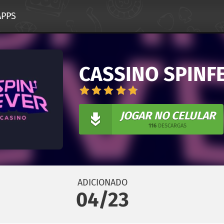
APPS
CASSINO SPINF
JOGAR NO CELULAR
116
DESCARGAS
ADICIONADO
04/23