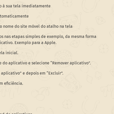
o à sua tela imediatamente
automaticamente
o nome do site móvel do atalho na tela
vos nas etapas simples de exemplo, da mesma forma
icativo. Exemplo para a Apple.
la inicial.
 do aplicativo e selecione “Remover aplicativo”.
aplicativo” e depois em “Excluir”.
m eficiência.