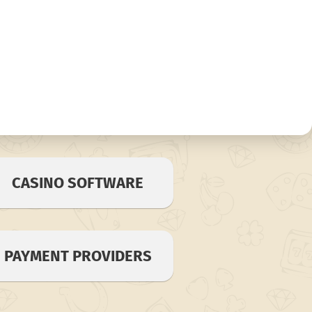
CASINO SOFTWARE
PAYMENT PROVIDERS