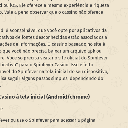
d ou iOS. Ele oferece a mesma experiência e riqueza
. Vale a pena observar que o cassino não oferece
d, é aconselhável que você opte por aplicativos da
icativos de fontes desconhecidas estão associados a
olações de informações. O cassino baseado no site é
do que você não precisa baixar um arquivo apk ou
e. Você só precisa visitar o site oficial do Spinfever.
icativo” para o Spinfever Casino. Isso é feito
vel do Spinfever na tela inicial do seu dispositivo,
cisa seguir alguns passos simples, dependendo do
.
asino à tela inicial (Android/chrome)
me
fever ou use o Spinfever para acessar a página