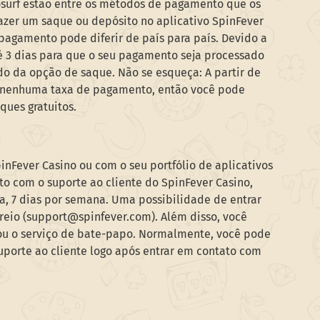
osurf
estão entre os métodos de pagamento que os
azer um saque ou depósito no aplicativo SpinFever
pagamento pode diferir de país para país. Devido a
é 3 dias para que o seu pagamento seja processado
o da opção de saque. Não se esqueça: A partir de
ra nenhuma taxa de pagamento, então você pode
ques gratuitos
.
inFever Casino ou com o seu portfólio de aplicativos
o com o suporte ao cliente do SpinFever Casino,
ia, 7 dias por semana. Uma possibilidade de entrar
reio (support@spinfever.com). Além disso, você
 ou o serviço de bate-papo. Normalmente, você pode
uporte ao cliente logo após entrar em contato com