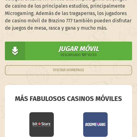
de casino de los principales estudios, principalmente
Microgaming. Además de las tragaperras, los jugadores
de casino móvil de Brazino 777 también pueden disfrutar
de juegos de mesa, rasca y gana y mucho más.
JUGAR MÓVIL
DESCARGADO
127
VECES
VISITAR HOMEPAGE
MÁS FABULOSOS CASINOS MÓVILES