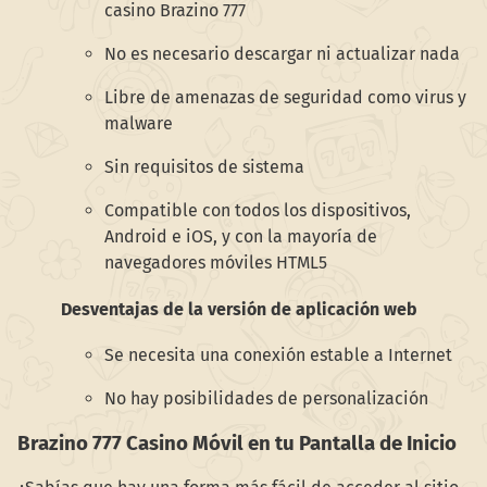
casino Brazino 777
No es necesario descargar ni actualizar nada
Libre de amenazas de seguridad como virus y
malware
Sin requisitos de sistema
Compatible con todos los dispositivos,
Android e iOS, y con la mayoría de
navegadores móviles HTML5
Desventajas de la versión de aplicación web
Se necesita una conexión estable a Internet
No hay posibilidades de personalización
Brazino 777 Casino Móvil en tu Pantalla de Inicio