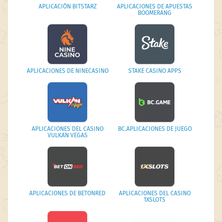
APLICACIÓN BITSTARZ
APLICACIONES DE APUESTAS
BOOMERANG
APLICACIONES DE NINECASINO
STAKE CASINO APPS
APLICACIONES DEL CASINO
BC.APLICACIONES DE JUEGO
VULKAN VEGAS
APLICACIONES DE BETONRED
APLICACIONES DEL CASINO
1XSLOTS