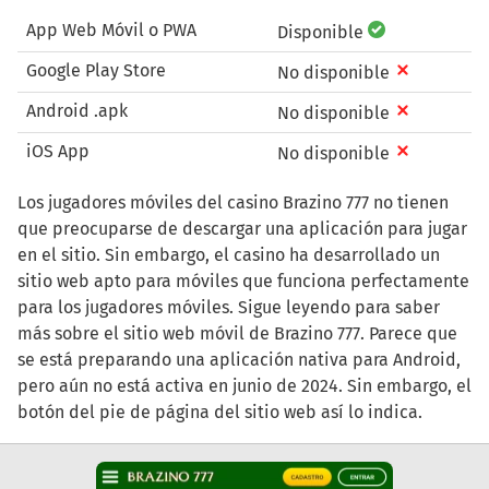
App Web Móvil o PWA
Disponible
Google Play Store
No disponible
Android .apk
No disponible
iOS App
No disponible
Los jugadores móviles del casino Brazino 777 no tienen
que preocuparse de descargar una aplicación para jugar
en el sitio. Sin embargo, el casino ha desarrollado un
sitio web apto para móviles que funciona perfectamente
para los jugadores móviles. Sigue leyendo para saber
más sobre el sitio web móvil de Brazino 777. Parece que
se está preparando una aplicación nativa para Android,
pero aún no está activa en junio de 2024. Sin embargo, el
botón del pie de página del sitio web así lo indica.