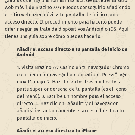
¿Sabías que hay una forma más fácil de acceder al sitio
web móvil de Brazino 777? Puedes conseguirlo añadiendo
el sitio web para móvil a tu pantalla de inicio como
acceso directo. El procedimiento para hacerlo puede
diferir según se trate de dispositivos Android o iOS. Aquí
tienes una guía sobre cómo puedes hacerlo:
Añadir el acceso directo a tu pantalla de inicio de
Android
1. Visita Brazino 777 Casino en tu navegador Chrome
o en cualquier navegador compatible. Pulsa “jugar
móvil” abajo. 2. Haz clic en los tres puntos de la
parte superior derecha de tu pantalla (es el icono
del menú). 3. Escribe un nombre para el acceso
directo. 4. Haz clic en “Añadir” y el navegador
añadirá instantáneamente el acceso directo a tu
pantalla de inicio.
Añadir el acceso directo a tu iPhone