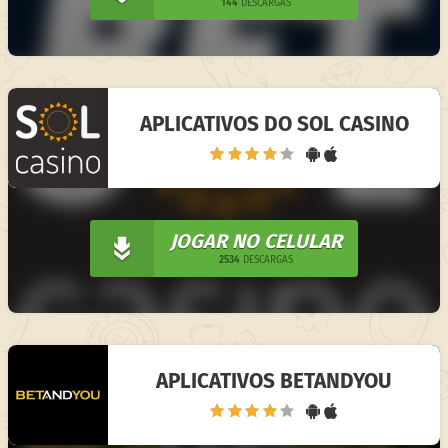
144
DESCARGAS
APLICATIVOS DO SOL CASINO
JOGAR NO CELULAR
2534
DESCARGAS
APLICATIVOS BETANDYOU