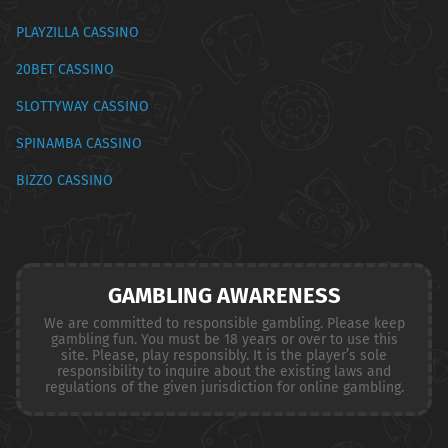
PLAYZILLA CASSINO
20BET CASSINO
SLOTTYWAY CASSINO
SPINAMBA CASSINO
BIZZO CASSINO
GAMBLING AWARENESS
We are committed to responsible gambling. Please keep
gambling fun. You must be 18 years or over to use this
site. Please, play responsibly. It is the player’s sole
responsibility to inquire about the existing laws and
regulations of the given jurisdiction for online gambling.