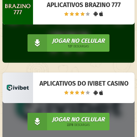
APLICATIVOS BRAZINO 777
JOGAR NO CELULAR
127
DESCARGAS
APLICATIVOS DO IVIBET CASINO
JOGAR NO CELULAR
2278
DESCARGAS