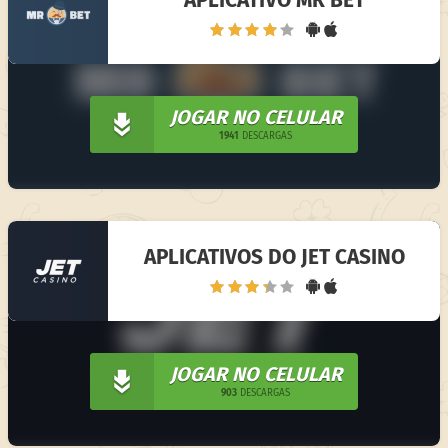
APLICATIVO MR BET
JOGAR NO CELULAR
1941
DESCARGAS
APLICATIVOS DO JET CASINO
JOGAR NO CELULAR
903
DESCARGAS