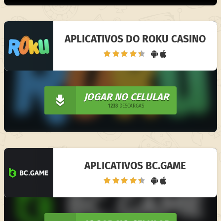
APLICATIVOS DO ROKU CASINO
JOGAR NO CELULAR
1233
DESCARGAS
APLICATIVOS BC.GAME