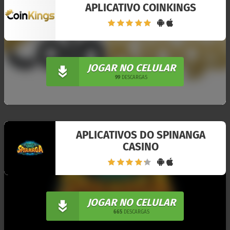
APLICATIVO COINKINGS
JOGAR NO CELULAR
99
DESCARGAS
APLICATIVOS DO SPINANGA
CASINO
JOGAR NO CELULAR
665
DESCARGAS