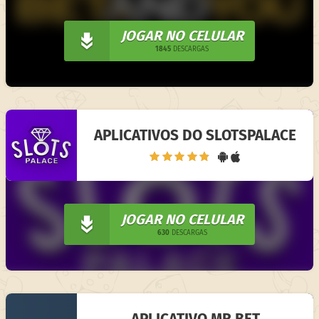
JOGAR NO CELULAR
1845
DESCARGAS
APLICATIVOS DO SLOTSPALACE
JOGAR NO CELULAR
630
DESCARGAS