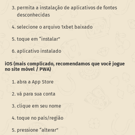
permita a instalação de aplicativos de fontes
desconhecidas
selecione o arquivo 1xbet baixado
toque em “instalar”
aplicativo instalado
iOS (mais complicado, recomendamos que você jogue
no site móvel / PWA)
abra a App Store
vá para sua conta
clique em seu nome
toque no país/região
pressione “alterar”