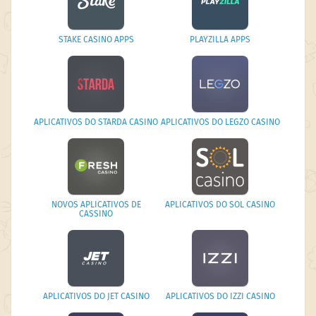
STAKE CASINO APPS
PLAYZILLA APPS
APLICATIVOS DO STARDA CASINO
APLICATIVOS DO LEGZO CASINO
NOVOS APLICATIVOS DE
APLICATIVOS DO SOL CASINO
CASSINO
APLICATIVOS DO JET CASINO
APLICATIVOS DO IZZI CASINO