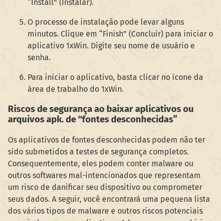
“Install” (Instalar).
O processo de instalação pode levar alguns
minutos. Clique em “Finish” (Concluir) para iniciar o
aplicativo 1xWin. Digite seu nome de usuário e
senha.
Para iniciar o aplicativo, basta clicar no ícone da
área de trabalho do 1xWin.
Riscos de segurança ao baixar aplicativos ou
arquivos apk. de “fontes desconhecidas”
Os aplicativos de fontes desconhecidas podem não ter
sido submetidos a testes de segurança completos.
Consequentemente, eles podem conter malware ou
outros softwares mal-intencionados que representam
um risco de danificar seu dispositivo ou comprometer
seus dados. A seguir, você encontrará uma pequena lista
dos vários tipos de malware e outros riscos potenciais