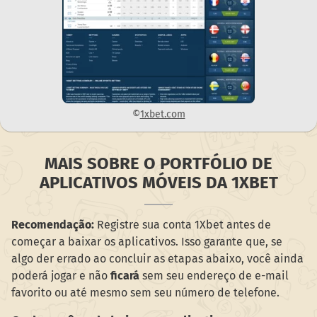
©
1xbet.com
MAIS SOBRE O PORTFÓLIO DE
APLICATIVOS MÓVEIS DA 1XBET
Recomendação:
Registre sua conta 1Xbet antes de
começar a baixar os aplicativos. Isso garante que, se
algo der errado ao concluir as etapas abaixo, você ainda
poderá jogar e não
ficará
sem seu endereço de e-mail
favorito ou até mesmo sem seu número de telefone.