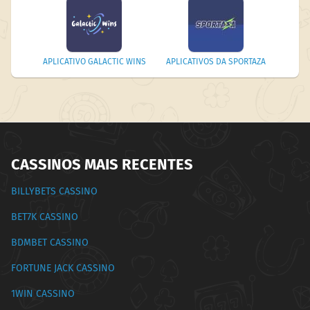
APLICATIVO GALACTIC WINS
APLICATIVOS DA SPORTAZA
CASSINOS MAIS RECENTES
BILLYBETS CASSINO
BET7K CASSINO
BDMBET CASSINO
FORTUNE JACK CASSINO
1WIN CASSINO