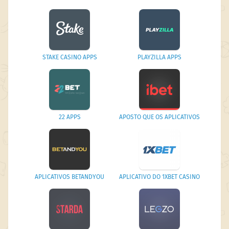
STAKE CASINO APPS
PLAYZILLA APPS
22 APPS
APOSTO QUE OS APLICATIVOS
APLICATIVOS BETANDYOU
APLICATIVO DO 1XBET CASINO