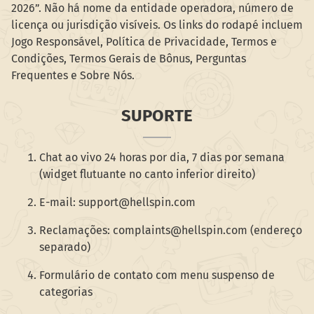
2026”. Não há nome da entidade operadora, número de
licença ou jurisdição visíveis. Os links do rodapé incluem
Jogo Responsável, Política de Privacidade, Termos e
Condições, Termos Gerais de Bônus, Perguntas
Frequentes e Sobre Nós.
SUPORTE
Chat ao vivo 24 horas por dia, 7 dias por semana
(widget flutuante no canto inferior direito)
E-mail: support@hellspin.com
Reclamações: complaints@hellspin.com (endereço
separado)
Formulário de contato com menu suspenso de
categorias