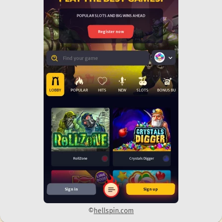
©
hellspin.com