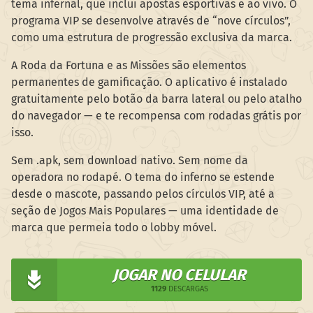
tema infernal, que inclui apostas esportivas e ao vivo. O
programa VIP se desenvolve através de “nove círculos”,
como uma estrutura de progressão exclusiva da marca.
A Roda da Fortuna e as Missões são elementos
permanentes de gamificação. O aplicativo é instalado
gratuitamente pelo botão da barra lateral ou pelo atalho
do navegador — e te recompensa com rodadas grátis por
isso.
Sem .apk, sem download nativo. Sem nome da
operadora no rodapé. O tema do inferno se estende
desde o mascote, passando pelos círculos VIP, até a
seção de Jogos Mais Populares — uma identidade de
marca que permeia todo o lobby móvel.
JOGAR NO CELULAR
1129
DESCARGAS