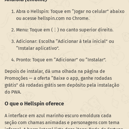
Abra o Hellspin: Toque em “Jogar no celular” abaixo
ou acesse hellspin.com no Chrome.
Menu: Toque em (⋮) no canto superior direito.
Adicionar: Escolha “Adicionar à tela inicial” ou
“Instalar aplicativo”.
Pronto: Toque em “Adicionar” ou “Instalar”.
Depois de instalar, dá uma olhada na página de
Promoções — a oferta “Baixe o app, ganhe rodadas
grátis” dá rodadas grátis sem depósito pela instalação
do PWA.
O que o Hellspin oferece
A interface em azul marinho escuro emoldura cada
seção com chamas animadas e personagens com tema