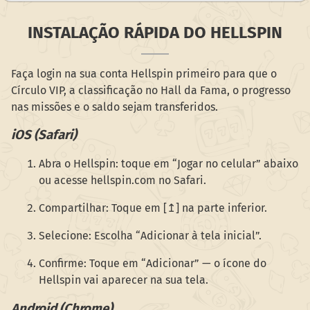
INSTALAÇÃO RÁPIDA DO HELLSPIN
Faça login na sua conta Hellspin primeiro para que o
Círculo VIP, a classificação no Hall da Fama, o progresso
nas missões e o saldo sejam transferidos.
iOS (Safari)
Abra o Hellspin: toque em “Jogar no celular” abaixo
ou acesse hellspin.com no Safari.
Compartilhar: Toque em [↥] na parte inferior.
Selecione: Escolha “Adicionar à tela inicial”.
Confirme: Toque em “Adicionar” — o ícone do
Hellspin vai aparecer na sua tela.
Android (Chrome)