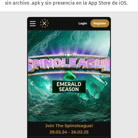
sin archivo .apk y sin presencia en la App Store de iOS.