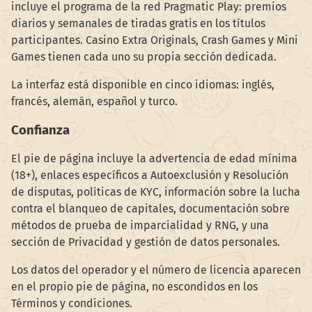
incluye el programa de la red Pragmatic Play: premios
diarios y semanales de tiradas gratis en los títulos
participantes. Casino Extra Originals, Crash Games y Mini
Games tienen cada uno su propia sección dedicada.
La interfaz está disponible en cinco idiomas: inglés,
francés, alemán, español y turco.
Confianza
El pie de página incluye la advertencia de edad mínima
(18+), enlaces específicos a Autoexclusión y Resolución
de disputas, políticas de KYC, información sobre la lucha
contra el blanqueo de capitales, documentación sobre
métodos de prueba de imparcialidad y RNG, y una
sección de Privacidad y gestión de datos personales.
Los datos del operador y el número de licencia aparecen
en el propio pie de página, no escondidos en los
Términos y condiciones.