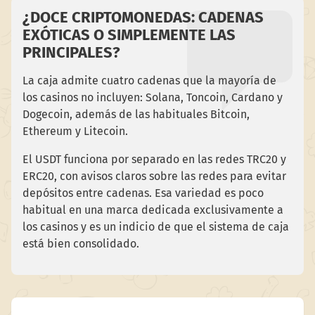
¿DOCE CRIPTOMONEDAS: CADENAS
EXÓTICAS O SIMPLEMENTE LAS
PRINCIPALES?
La caja admite cuatro cadenas que la mayoría de
los casinos no incluyen: Solana, Toncoin, Cardano y
Dogecoin, además de las habituales Bitcoin,
Ethereum y Litecoin.
El USDT funciona por separado en las redes TRC20 y
ERC20, con avisos claros sobre las redes para evitar
depósitos entre cadenas. Esa variedad es poco
habitual en una marca dedicada exclusivamente a
los casinos y es un indicio de que el sistema de caja
está bien consolidado.