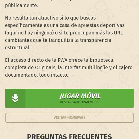
públicamente.
No resulta tan atractivo si lo que buscas
específicamente es una casa de apuestas deportivas
(aquí no hay ninguna) o si te preocupan más las URL
cambiantes que te tranquiliza la transparencia
estructural.
El acceso directo de la PWA ofrece la biblioteca
completa de Originals, la interfaz multilingüe y el cajero
documentado, todo intacto.
JUGAR MÓVIL
DESCARGADO
3248
VECES
VISITAR HOMEPAGE
PREGUNTAS FRECUENTES