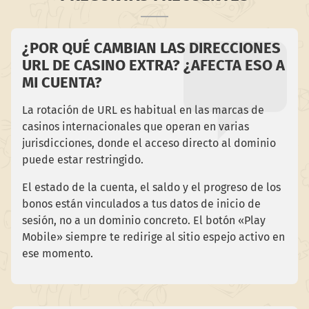
¿POR QUÉ CAMBIAN LAS DIRECCIONES
URL DE CASINO EXTRA? ¿AFECTA ESO A
MI CUENTA?
La rotación de URL es habitual en las marcas de
casinos internacionales que operan en varias
jurisdicciones, donde el acceso directo al dominio
puede estar restringido.
El estado de la cuenta, el saldo y el progreso de los
bonos están vinculados a tus datos de inicio de
sesión, no a un dominio concreto. El botón «Play
Mobile» siempre te redirige al sitio espejo activo en
ese momento.