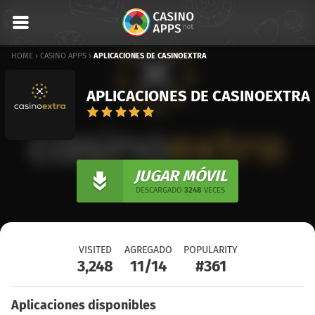
HOME
›
CASINO APPS
›
APLICACIONES DE CASINOEXTRA
APLICACIONES DE CASINOEXTRA
JUGAR MÓVIL
DESCARGADO
3248
VECES
VISITED
AGREGADO
POPULARITY
3,248
11/14
#361
Aplicaciones disponibles