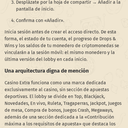
Desplázate por la hoja de compartir → Añadir a la
pantalla de inicio.
Confirma con «Añadir».
Inicia sesión antes de crear el acceso directo. De esta
forma, el estado de tu cuenta, el progreso de Drops &
Wins y los saldos de tu monedero de criptomonedas se
vincularán a la sesión móvil: el mismo monedero y la
última versión del lobby en cada inicio.
Una arquitectura digna de mención
Casino Extra funciona como una marca dedicada
exclusivamente al casino, sin sección de apuestas
deportivas. El lobby se divide en Top, Blackjack,
Novedades, En vivo, Ruleta, Tragaperras, Jackpot, Juegos
de mesa, Compra de bonos, Juegos Crash, Megaways,
además de una sección dedicada a la «Contribución
máxima a los requisitos de apuesta» que destaca los