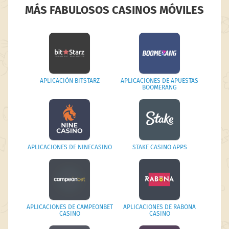
MÁS FABULOSOS CASINOS MÓVILES
APLICACIÓN BITSTARZ
APLICACIONES DE APUESTAS
BOOMERANG
APLICACIONES DE NINECASINO
STAKE CASINO APPS
APLICACIONES DE CAMPEONBET
APLICACIONES DE RABONA
CASINO
CASINO