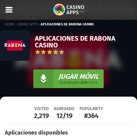
HOME
›
CASINO APPS
›
APLICACIONES DE RABONA CASINO
APLICACIONES DE RABONA
CASINO
JUGAR MÓVIL
DESCARGADO
2219
VECES
VISITED
AGREGADO
POPULARITY
2,219
12/19
#364
Aplicaciones disponibles