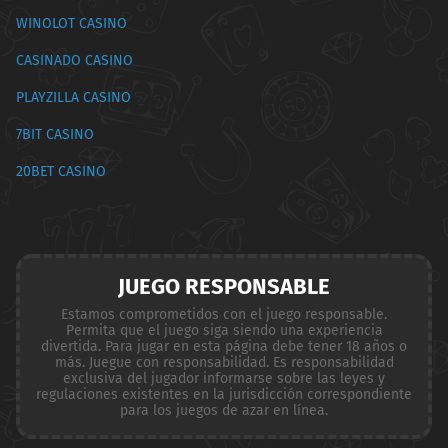
WINOLOT CASINO
CASINADO CASINO
PLAYZILLA CASINO
7BIT CASINO
20BET CASINO
JUEGO RESPONSABLE
Estamos comprometidos con el juego responsable.
Permita que el juego siga siendo una experiencia
divertida. Para jugar en esta página debe tener 18 años o
más. Juegue con responsabilidad. Es responsabilidad
exclusiva del jugador informarse sobre las leyes y
regulaciones existentes en la jurisdicción correspondiente
para los juegos de azar en línea.