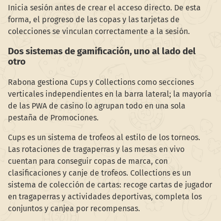
Inicia sesión antes de crear el acceso directo. De esta
forma, el progreso de las copas y las tarjetas de
colecciones se vinculan correctamente a la sesión.
Dos sistemas de gamificación, uno al lado del
otro
Rabona gestiona Cups y Collections como secciones
verticales independientes en la barra lateral; la mayoría
de las PWA de casino lo agrupan todo en una sola
pestaña de Promociones.
Cups es un sistema de trofeos al estilo de los torneos.
Las rotaciones de tragaperras y las mesas en vivo
cuentan para conseguir copas de marca, con
clasificaciones y canje de trofeos. Collections es un
sistema de colección de cartas: recoge cartas de jugador
en tragaperras y actividades deportivas, completa los
conjuntos y canjea por recompensas.