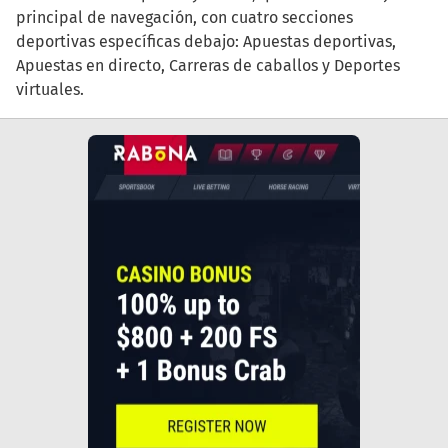
principal de navegación, con cuatro secciones
deportivas específicas debajo: Apuestas deportivas,
Apuestas en directo, Carreras de caballos y Deportes
virtuales.