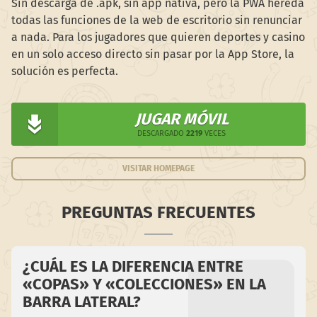
Sin descarga de .apk, sin app nativa, pero la PWA hereda
todas las funciones de la web de escritorio sin renunciar
a nada. Para los jugadores que quieren deportes y casino
en un solo acceso directo sin pasar por la App Store, la
solución es perfecta.
JUGAR MÓVIL
DESCARGADO
2219
VECES
VISITAR HOMEPAGE
PREGUNTAS FRECUENTES
¿CUÁL ES LA DIFERENCIA ENTRE
«COPAS» Y «COLECCIONES» EN LA
BARRA LATERAL?