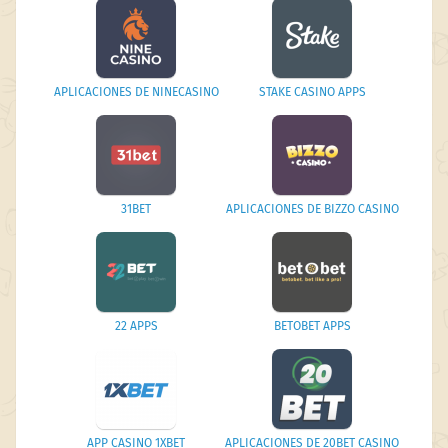
APLICACIONES DE NINECASINO
STAKE CASINO APPS
31BET
APLICACIONES DE BIZZO CASINO
22 APPS
BETOBET APPS
APP CASINO 1XBET
APLICACIONES DE 20BET CASINO