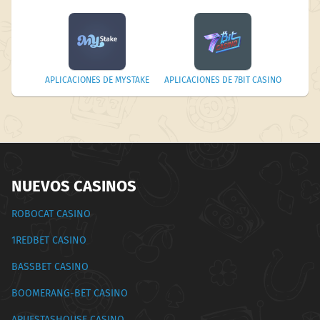
APLICACIONES DE MYSTAKE
APLICACIONES DE 7BIT CASINO
NUEVOS CASINOS
ROBOCAT CASINO
1REDBET CASINO
BASSBET CASINO
BOOMERANG-BET CASINO
APUESTASHOUSE CASINO