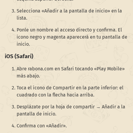
Selecciona «Añadir a la pantalla de inicio» en la
lista.
Ponle un nombre al acceso directo y confirma. El
icono negro y magenta aparecerá en tu pantalla de
inicio.
iOS (Safari)
Abre rabona.com en Safari tocando «Play Mobile»
más abajo.
Toca el icono de Compartir en la parte inferior: el
cuadrado con la flecha hacia arriba.
Desplázate por la hoja de compartir → Añadir a la
pantalla de inicio.
Confirma con «Añadir».