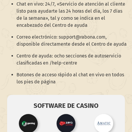
Chat en vivo: 24/7, «Servicio de atención al cliente
listo para ayudarte las 24 horas del día, los 7 días
de la semana», tal y como se indica en el
encabezado del Centro de ayuda
Correo electrónico: support@rabona.com,
disponible directamente desde el Centro de ayuda
Centro de ayuda: ocho secciones de autoservicio
clasificadas en /help-centre
Botones de acceso rápido al chat en vivo en todos
los pies de página
SOFTWARE DE CASINO