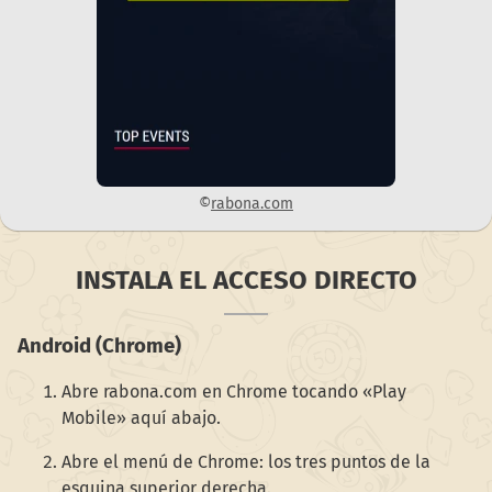
©
rabona.com
INSTALA EL ACCESO DIRECTO
Android (Chrome)
Abre rabona.com en Chrome tocando «Play
Mobile» aquí abajo.
Abre el menú de Chrome: los tres puntos de la
esquina superior derecha.