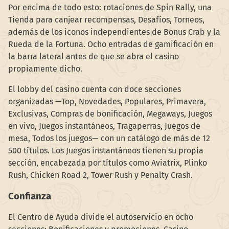
Por encima de todo esto: rotaciones de Spin Rally, una
Tienda para canjear recompensas, Desafíos, Torneos,
además de los iconos independientes de Bonus Crab y la
Rueda de la Fortuna. Ocho entradas de gamificación en
la barra lateral antes de que se abra el casino
propiamente dicho.
El lobby del casino cuenta con doce secciones
organizadas —Top, Novedades, Populares, Primavera,
Exclusivas, Compras de bonificación, Megaways, Juegos
en vivo, Juegos instantáneos, Tragaperras, Juegos de
mesa, Todos los juegos— con un catálogo de más de 12
500 títulos. Los Juegos instantáneos tienen su propia
sección, encabezada por títulos como Aviatrix, Plinko
Rush, Chicken Road 2, Tower Rush y Penalty Crash.
Confianza
El Centro de Ayuda divide el autoservicio en ocho