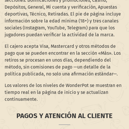
secciones: Bonificaciones y promociones, Casino,
Depósitos, General, Mi cuenta y verificación, Apuestas
deportivas, Técnico, Retiradas. El pie de página incluye
información sobre la edad mínima (18+) y tres canales
sociales (Instagram, YouTube, Telegram) para que los
jugadores puedan verificar la actividad de la marca.
El cajero acepta Visa, Mastercard y otros métodos de
pago que se pueden encontrar en la sección «Más». Los
retiros se procesan en unos días, dependiendo del
método, sin comisiones de pago —un detalle de la
política publicada, no solo una afirmación estándar—.
Los valores de los niveles de WonderPot se muestran en
tiempo real en la página de inicio y se actualizan
continuamente.
PAGOS Y ATENCIÓN AL CLIENTE