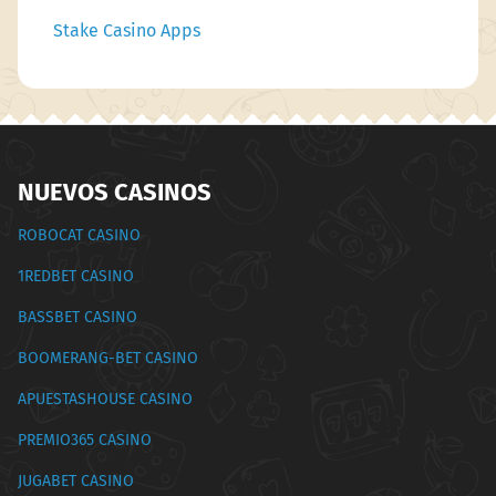
Stake Casino Apps
NUEVOS CASINOS
ROBOCAT CASINO
1REDBET CASINO
BASSBET CASINO
BOOMERANG-BET CASINO
APUESTASHOUSE CASINO
PREMIO365 CASINO
JUGABET CASINO