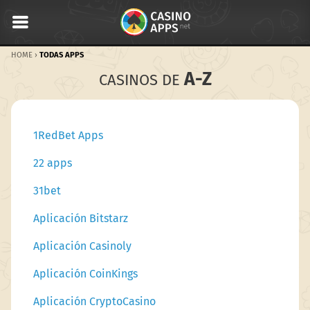
HOME
›
TODAS APPS
A-Z
CASINOS DE
1RedBet Apps
22 apps
31bet
Aplicación Bitstarz
Aplicación Casinoly
Aplicación CoinKings
Aplicación CryptoCasino